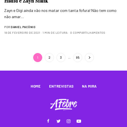
Hadid e Zayn Malik
Zayn e Gigi ainda vão nos matar com tanta fofura! Não tem como
não amar…
POR
DANIEL PACÔNIO
18 DE FEVEREIRO DE 2021
1 MIN DE LEITURA
0 COMPARTILHAMENTOS
1
2
3
…
95
HOME
ENTREVISTAS
NA MIRA