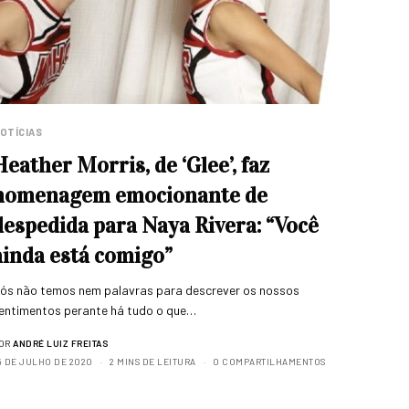
OTÍCIAS
Heather Morris, de ‘Glee’, faz
homenagem emocionante de
despedida para Naya Rivera: “Você
ainda está comigo”
ós não temos nem palavras para descrever os nossos
entimentos perante há tudo o que…
OR
ANDRÉ LUIZ FREITAS
5 DE JULHO DE 2020
2 MINS DE LEITURA
0 COMPARTILHAMENTOS