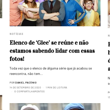
NOTÍCIAS
N
Elenco de ‘Glee’ se reúne e não
estamos sabendo lidar com essas
fotos!
Toda vez que o elenco de álguma série que já acabou se
reencontra, não tem…
N
POR
DANIEL PACÔNIO
s
14 DE SETEMBRO DE 2020
1 MIN DE LEITURA
0 COMPARTILHAMENTOS
P
1