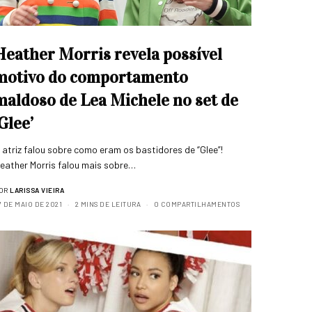
Heather Morris revela possível
motivo do comportamento
maldoso de Lea Michele no set de
‘Glee’
 atriz falou sobre como eram os bastidores de “Glee”!
eather Morris falou mais sobre…
OR
LARISSA VIEIRA
7 DE MAIO DE 2021
2 MINS DE LEITURA
0 COMPARTILHAMENTOS