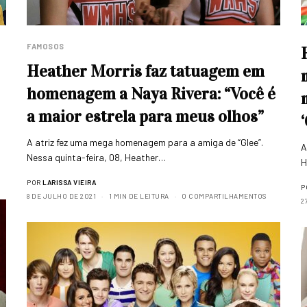
FAMOSOS
Heather Morris faz tatuagem em
homenagem a Naya Rivera: “Você é
a maior estrela para meus olhos”
A atriz fez uma mega homenagem para a amiga de “Glee”.
A
Nessa quinta-feira, 08, Heather…
H
POR
LARISSA VIEIRA
P
8 DE JULHO DE 2021
1 MIN DE LEITURA
0 COMPARTILHAMENTOS
2