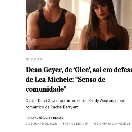
NOTÍCIAS
Dean Geyer, de ‘Glee’, sai em defes
de Lea Michele: “Senso de
comunidade”
O ator Dean Geyer, que interpretou Brody Weston, o par
romântico de Rachel Berry em…
POR
ANDRÉ LUIZ FREITAS
5 DE JUNHO DE 2020
1 MIN DE LEITURA
0 COMPARTILHAMENTOS