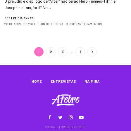
O prelúdio e o epílogo de “After” não terão Hero Fiennes-Tiffin e
Josephine Langford? Na…
POR
LETICIA ANNES
20 DE ABRIL DE 2021
1 MIN DE LEITURA
0 COMPARTILHAMENTOS
1
2
3
…
6
HOME
ENTREVISTAS
NA MIRA
© 2024 - FEBRETEEN.COM.BR.