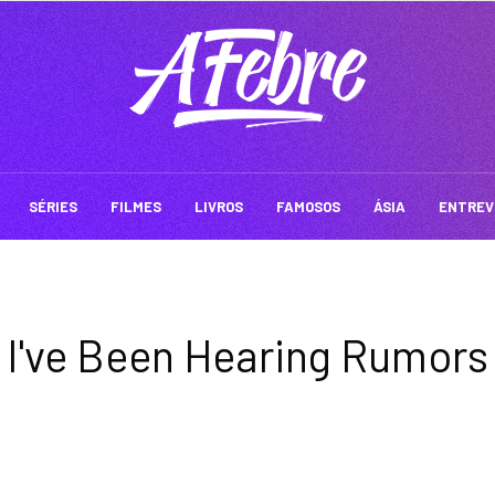
SÉRIES
FILMES
LIVROS
FAMOSOS
ÁSIA
ENTREV
I've Been Hearing Rumors