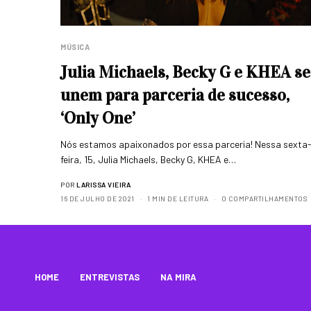
MÚSICA
Julia Michaels, Becky G e KHEA se
unem para parceria de sucesso,
‘Only One’
Nós estamos apaixonados por essa parceria! Nessa sexta
feira, 15, Julia Michaels, Becky G, KHEA e…
POR
LARISSA VIEIRA
16 DE JULHO DE 2021
1 MIN DE LEITURA
0 COMPARTILHAMENTOS
HOME
ENTREVISTAS
NA MIRA