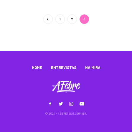
1
2
3
HOME
ENTREVISTAS
NA MIRA
© 2024 - FEBRETEEN.COM.BR.