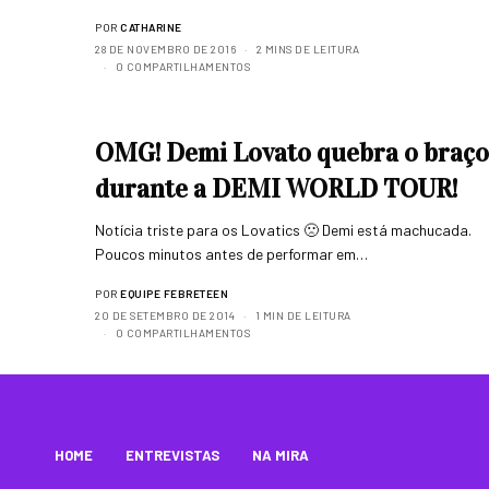
POR
CATHARINE
28 DE NOVEMBRO DE 2016
2 MINS DE LEITURA
0 COMPARTILHAMENTOS
OMG! Demi Lovato quebra o braço
durante a DEMI WORLD TOUR!
Notícia triste para os Lovatics 🙁 Demi está machucada.
Poucos minutos antes de performar em…
POR
EQUIPE FEBRETEEN
20 DE SETEMBRO DE 2014
1 MIN DE LEITURA
0 COMPARTILHAMENTOS
HOME
ENTREVISTAS
NA MIRA