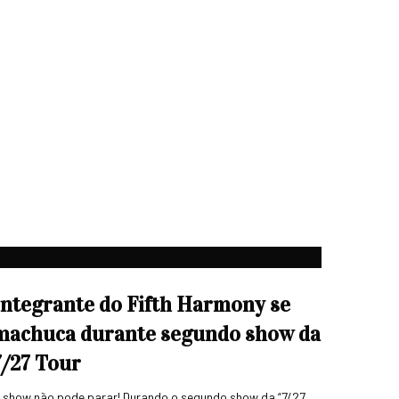
Integrante do Fifth Harmony se
machuca durante segundo show da
7/27 Tour
 show não pode parar! Durando o segundo show da “7/27