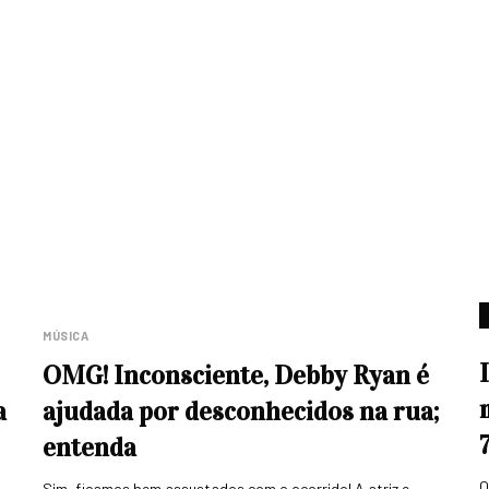
MÚSICA
OMG! Inconsciente, Debby Ryan é
a
ajudada por desconhecidos na rua;
entenda
O
Sim, ficamos bem assustados com o ocorrido! A atriz e