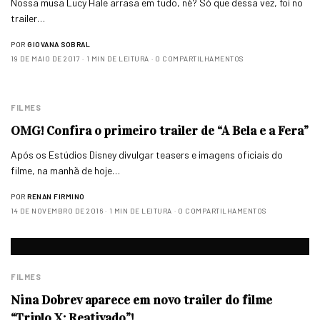
Nossa musa Lucy Hale arrasa em tudo, né? Só que dessa vez, foi no
trailer…
POR
GIOVANA SOBRAL
19 DE MAIO DE 2017
1 MIN DE LEITURA
0 COMPARTILHAMENTOS
FILMES
OMG! Confira o primeiro trailer de “A Bela e a Fera”
Após os Estúdios Disney divulgar teasers e imagens oficiais do
filme, na manhã de hoje…
POR
RENAN FIRMINO
14 DE NOVEMBRO DE 2016
1 MIN DE LEITURA
0 COMPARTILHAMENTOS
FILMES
Nina Dobrev aparece em novo trailer do filme
“Triplo X: Reativado”!