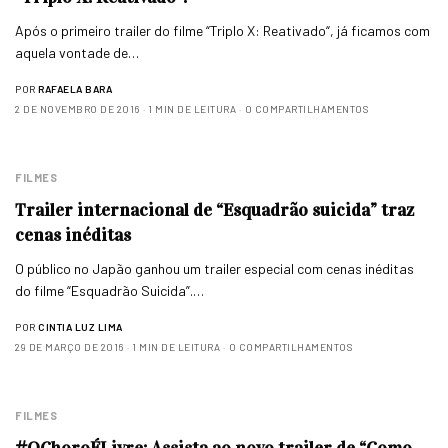
Após o primeiro trailer do filme “Triplo X: Reativado“, já ficamos com
aquela vontade de…
POR
RAFAELA BARA
2 DE NOVEMBRO DE 2016
1 MIN DE LEITURA
0 COMPARTILHAMENTOS
FILMES
Trailer internacional de “Esquadrão suicida” traz
cenas inéditas
O público no Japão ganhou um trailer especial com cenas inéditas
do filme “Esquadrão Suicida”.…
POR
CINTIA LUZ LIMA
29 DE MARÇO DE 2016
1 MIN DE LEITURA
0 COMPARTILHAMENTOS
FILMES
#OChoroÉLivre: Assista ao novo trailer de “Como