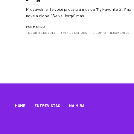
Provavelmente você já ouviu a música “My Favorite Girl” na
novela global “Salve Jorge” mas…
POR
MARIELI
1 DE ABRIL DE 2013
1 MIN DE LEITURA
0 COMPARTILHAMENTOS
HOME
ENTREVISTAS
NA MIRA