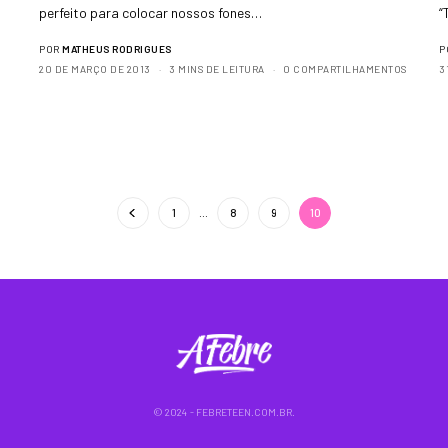
perfeito para colocar nossos fones…
“
POR
MATHEUS RODRIGUES
P
20 DE MARÇO DE 2013
3 MINS DE LEITURA
0 COMPARTILHAMENTOS
3
1
…
8
9
10
© 2024 - FEBRETEEN.COM.BR.