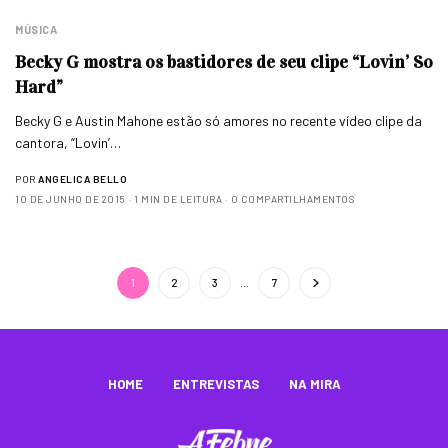
MÚSICA
Becky G mostra os bastidores de seu clipe “Lovin’ So
Hard”
Becky G e Austin Mahone estão só amores no recente vídeo clipe da
cantora, “Lovin’…
POR
ANGELICA BELLO
10 DE JUNHO DE 2015
1 MIN DE LEITURA
0 COMPARTILHAMENTOS
1
2
3
…
7
HOME
ENTREVISTAS
NA MIRA