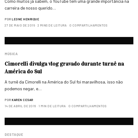
Como muitos já sabem, o YouTube tem uma grande importância na
carreira de nosso querido…
POR
LEONE HENRIQUE
27 DE MAIO DE 2016
2 MINS DE LEITURA
0 COMPARTILHAMENTOS
MÚSICA
Cimorelli divulga vlog gravado durante turnê na
América do Sul
A turnê da Cimorelli na América do Sul foi maravilhosa, isso não
podemos negar, e…
POR
KAREN CESAR
14 DE ABRIL DE 2016
1 MIN DE LEITURA
0 COMPARTILHAMENTOS
DESTAQUE