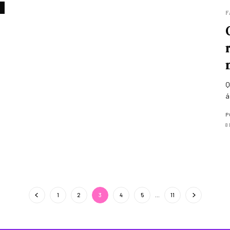
F
Q
á
P
8
1
2
3
4
5
…
11