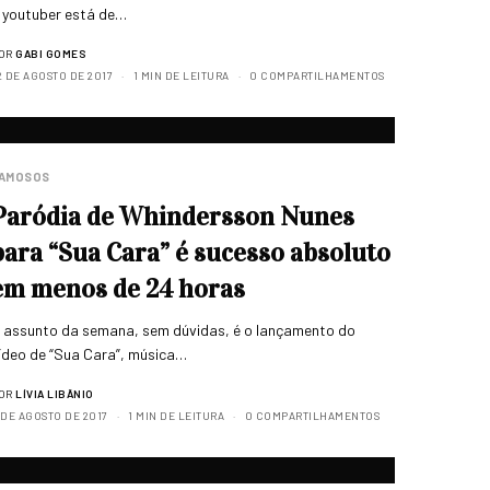
 youtuber está de…
OR
GABI GOMES
2 DE AGOSTO DE 2017
1 MIN DE LEITURA
0 COMPARTILHAMENTOS
AMOSOS
Paródia de Whindersson Nunes
para “Sua Cara” é sucesso absoluto
em menos de 24 horas
 assunto da semana, sem dúvidas, é o lançamento do
ídeo de “Sua Cara”, música…
OR
LÍVIA LIBÂNIO
 DE AGOSTO DE 2017
1 MIN DE LEITURA
0 COMPARTILHAMENTOS