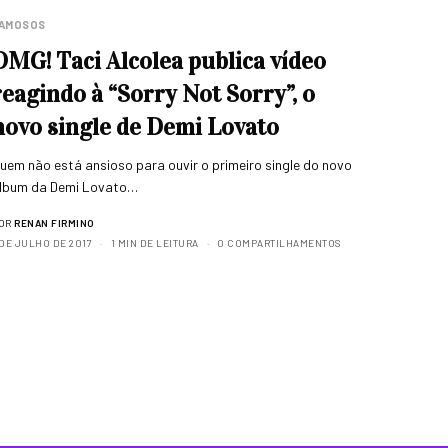
AMOSOS
OMG! Taci Alcolea publica vídeo
reagindo à “Sorry Not Sorry”, o
novo single de Demi Lovato
uem não está ansioso para ouvir o primeiro single do novo
lbum da Demi Lovato…
OR
RENAN FIRMINO
 DE JULHO DE 2017
1 MIN DE LEITURA
0 COMPARTILHAMENTOS