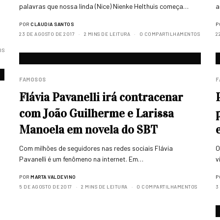
palavras que nossa linda (Nice) Nienke Helthuis começa…
a
POR
CLÁUDIA SANTOS
P
23 DE AGOSTO DE 2017
2 MINS DE LEITURA
0 COMPARTILHAMENTOS
2
OS
FAMOSOS
F
Flávia Pavanelli irá contracenar
com João Guilherme e Larissa
Manoela em novela do SBT
Com milhões de seguidores nas redes sociais Flávia
O
Pavanelli é um fenômeno na internet. Em…
v
POR
MARTA VALDEVINO
P
5 DE AGOSTO DE 2017
2 MINS DE LEITURA
0 COMPARTILHAMENTOS
3