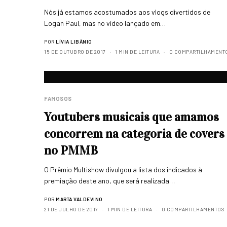
Nós já estamos acostumados aos vlogs divertidos de
Logan Paul, mas no vídeo lançado em…
POR
LÍVIA LIBÂNIO
15 DE OUTUBRO DE 2017
1 MIN DE LEITURA
0 COMPARTILHAMENT
FAMOSOS
Youtubers musicais que amamos
concorrem na categoria de covers
no PMMB
O Prêmio Multishow divulgou a lista dos indicados à
premiação deste ano, que será realizada…
POR
MARTA VALDEVINO
21 DE JULHO DE 2017
1 MIN DE LEITURA
0 COMPARTILHAMENTOS