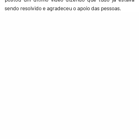
sendo resolvido e agradeceu o apoio das pessoas.
@zigwad
♬ original sound – rivkah zigman