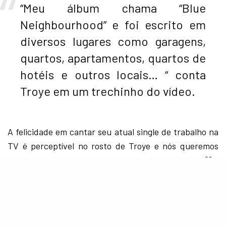
“Meu álbum chama “Blue
Neighbourhood” e foi escrito em
diversos lugares como garagens,
quartos, apartamentos, quartos de
hotéis e outros locais… “ conta
Troye em um trechinho do vídeo.
A felicidade em cantar seu atual single de trabalho na
TV é perceptível no rosto de Troye e nós queremos
mais e mais performances maravilhosas como essa ♥
SEE ALSO
NOTÍCIAS
“Sou Luna: De Volta à Pista” emociona
fãs com trailer cheio de nostalgia e
reencontros