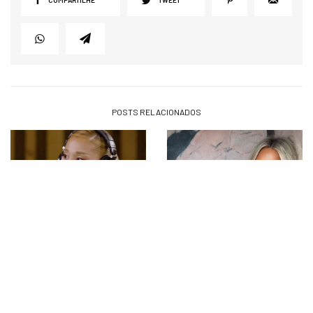
POSTS RELACIONADOS
NOTÍCIAS
FAMOSOS
Ariana Grande revela não ter
Khloé Kardashian responde
só boas memórias de sua
boato de que teria sido banida
época na Nick. Saiba mais!
do Met Gala