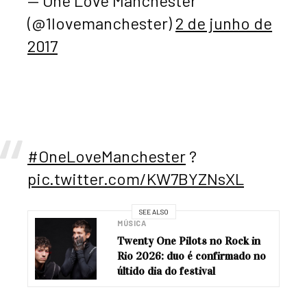
— One Love Manchester
(@1lovemanchester)
2 de junho de
2017
#OneLoveManchester
?
pic.twitter.com/KW7BYZNsXL
SEE ALSO
MÚSICA
Twenty One Pilots no Rock in
Rio 2026: duo é confirmado no
últido dia do festival