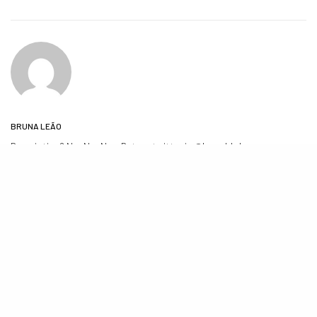
BRUNA LEÃO
Description? No, No, No... But my twitter is @hownbhd
COMPARTILHE
TWEET