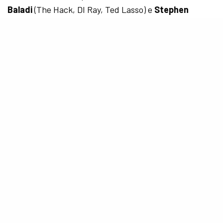
Baladi
(The Hack, DI Ray, Ted Lasso) e
Stephen
Campbell Moore
(The History Boys, Masters of the Air,
Criminal Record).
SEE ALSO
NOTÍCIAS
“A Leste do Palácio”: elenco fala sobre
desafios, folclore coreano e
bastidores da nova série da Netflix
Dirigida pela indicada ao
BAFTA®, Eva Sigurðardóttir
(
Good Night
,
Rainbow Party
), a série combina
realismo e suspense
para criar um
retrato íntimo,
porém inquietante, da maternidade moderna
.
Corra para assistir essa nova trama que, com toda
certeza, irá te prender em frente a televisão.