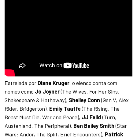
Estrelada por
Diane Kruger
, o elenco conta com
nomes como
Jo Joyner
(The Wives, For Her Sins,
Shakespeare & Hathaway),
Shelley Conn
(Gen V, Alex
Rider, Bridgerton),
Emily Taaffe
(The Rising, The
Beast Must Die, War and Peace),
JJ Feild
(Turn,
Austenland, The Peripheral),
Ben Bailey Smith
(Star
Wars: Andor, The Split, Brief Encounters),
Patrick