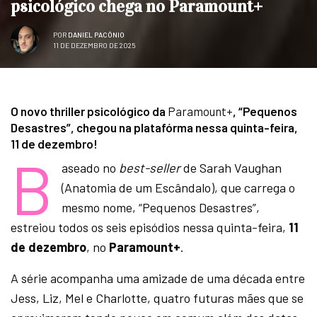
psicológico chega no Paramount+
POR
DANIEL PACÔNIO
11 DE DEZEMBRO DE 2025
O novo thriller psicológico da
Paramount+
, “Pequenos
Desastres”, chegou na platafórma nessa quinta-feira,
11 de dezembro!
B
aseado no
best-seller
de Sarah Vaughan
(Anatomia de um Escândalo), que carrega o
mesmo nome, “Pequenos Desastres”,
estreiou todos os seis episódios nessa quinta-feira,
11
de dezembro
, no
Paramount+
.
A série acompanha uma amizade de uma década entre
Jess, Liz, Mel e Charlotte, quatro futuras mães que se