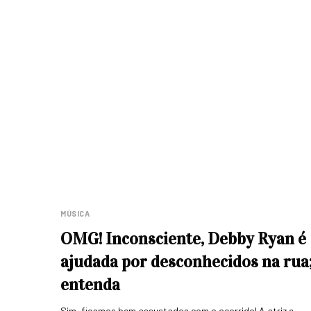
MÚSICA
OMG! Inconsciente, Debby Ryan é
ajudada por desconhecidos na rua
entenda
Sim, ficamos bem assustados com o ocorrido! A atriz e