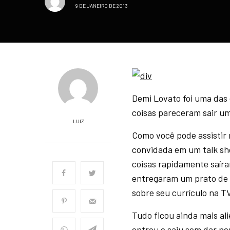
9 DE JANEIRO DE 2013
Demi Lovato foi uma das
coisas pareceram sair um
LUIZ
Como você pode assistir 
convidada em um talk sh
coisas rapidamente saíra
entregaram um prato de
sobre seu currículo na T
Tudo ficou ainda mais al
entrou e saiu sem dar n