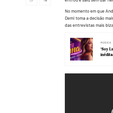
No momento em que Andre
Demi toma a decisão mais
das entrevistas mais biza
MÚSICA
‘Soy L
inédit