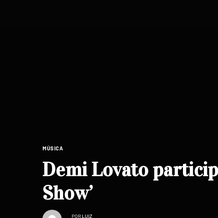
MÚSICA
Demi Lovato particip
Show’
POR
LUIZ