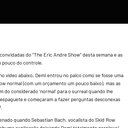
 convidadas do “The Eric Andre Show” desta semana e as
 pouco do controle.
no vídeo abaixo, Demi entrou no palco como se fosse uma
ow normal (com um orçamento um pouco baixo), mas as
m do considerado ‘normal’ para o surreal quando lhe
 espaguete e começaram a fazer perguntas desconexas
V.
ienado quando Sebastian Bach, vocalista do Skid Row
enhuma explicação deixando Demi totalmente perplexa!