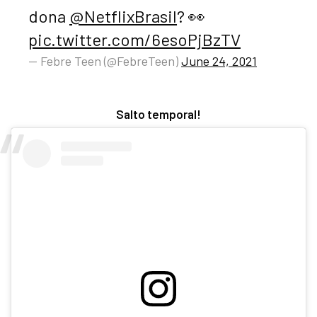
dona
@NetflixBrasil
? 👀
pic.twitter.com/6esoPjBzTV
— Febre Teen (@FebreTeen)
June 24, 2021
Salto temporal!