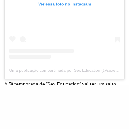
Ver essa foto no Instagram
Uma publicação compartilhada por Sex Education (@sexeducation)
A 3ª temporada de “Sex Education” vai ter um salto
temporal e um Otis mais atrevido.
Após ter sua
produção adiada devido a pandemia, as gravações da
nova temporada de “
Sex Education
” começaram em
setembro e
Asa Butterfield
, o protagonista
Otis
.
Além disso, ele deu alguns spoilers sobre o que está