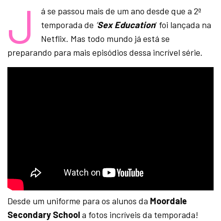
J
á se passou mais de um ano desde que a 2ª
temporada de
‘
Sex Education
‘ foi lançada na
Netflix. Mas todo mundo já está se
preparando para mais episódios dessa incrível série.
Desde um uniforme para os alunos da
Moordale
Secondary School
a fotos incríveis da temporada!