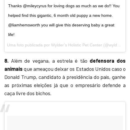
Thanks @mileycyrus for loving dogs as much as we do!! You
helped find this gigantic, 6 month old puppy a new home.
@liamhemsworth you will give this deserving baby a great
life!
Uma foto publicada por Wylder’s Holistic Pet Center (@wylderspets) em
8.
Além de vegana, a estrela é tão
defensora dos
animais
que ameaçou deixar os Estados Unidos caso o
Donald Trump, candidato à presidência do país, ganhe
as próximas eleições já que o empresário defende a
caça livre dos bichos.