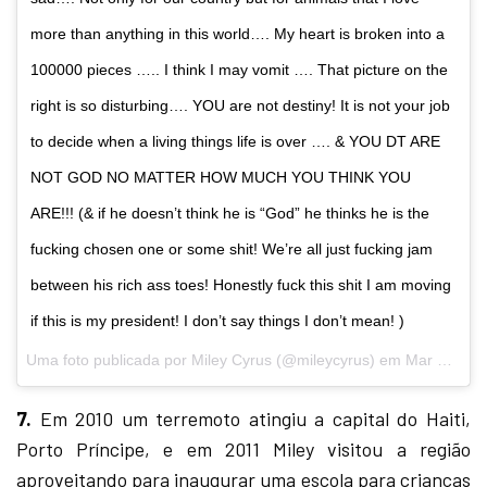
more than anything in this world…. My heart is broken into a
100000 pieces ….. I think I may vomit …. That picture on the
right is so disturbing…. YOU are not destiny! It is not your job
to decide when a living things life is over …. & YOU DT ARE
NOT GOD NO MATTER HOW MUCH YOU THINK YOU
ARE!!! (& if he doesn’t think he is “God” he thinks he is the
fucking chosen one or some shit! We’re all just fucking jam
between his rich ass toes! Honestly fuck this shit I am moving
if this is my president! I don’t say things I don’t mean! )
Uma foto publicada por Miley Cyrus (@mileycyrus) em
Mar 2, 2016 às 6:07 PST
7.
Em 2010 um terremoto atingiu a capital do Haiti,
Porto Príncipe, e em 2011 Miley visitou a região
aproveitando para inaugurar uma escola para crianças