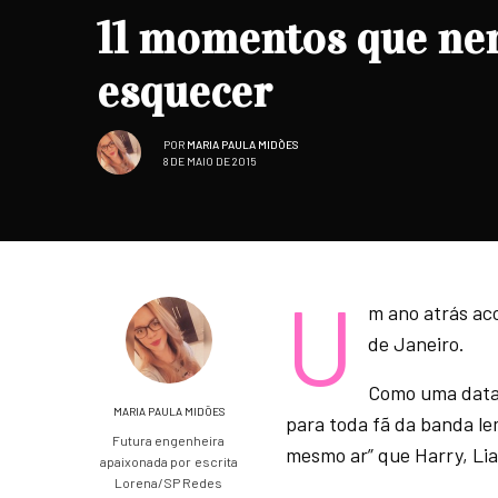
11 momentos que nen
esquecer
POR
MARIA PAULA MIDÕES
8 DE MAIO DE 2015
U
m ano atrás aco
de Janeiro.
Como uma data 
MARIA PAULA MIDÕES
para toda fã da banda le
Futura engenheira
mesmo ar” que Harry, Liam
apaixonada por escrita
Lorena/SP Redes