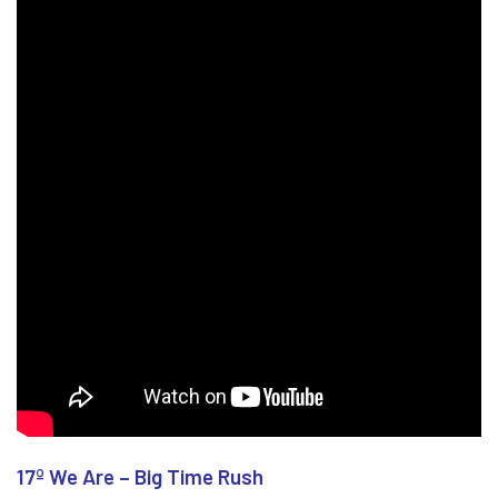
17º We Are – Big Time Rush