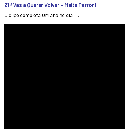
21º Vas a Querer Volver – Maite Perroni
O clipe completa UM ano no dia 11.