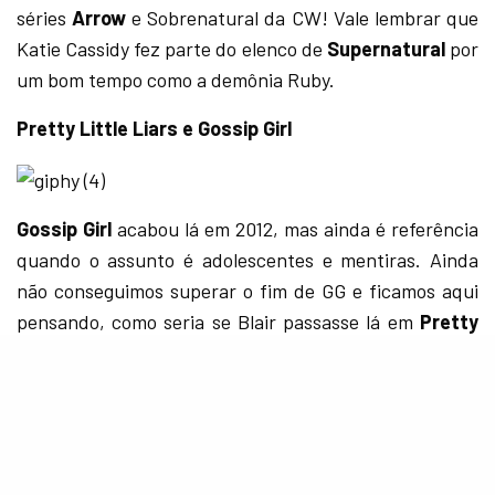
séries
Arrow
e Sobrenatural da CW! Vale lembrar que
Katie Cassidy fez parte do elenco de
Supernatural
por
um bom tempo como a demônia Ruby.
Pretty Little Liars e Gossip Girl
Gossip Girl
acabou lá em 2012, mas ainda é referência
quando o assunto é adolescentes e mentiras. Ainda
não conseguimos superar o fim de GG e ficamos aqui
pensando, como seria se Blair passasse lá em
Pretty
Little Liars
pra dar uma sacudida? Apostamos que ia
ser tiro porrada e bomba!
Scream Queens e American Horror Story
SEE ALSO