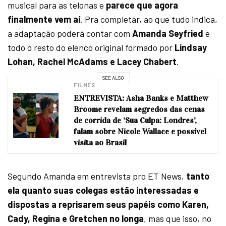
musical para as telonas e
parece que agora
finalmente vem aí
. Pra completar, ao que tudo indica,
a adaptação poderá contar com
Amanda Seyfried
e
todo o resto do elenco original formado por
Lindsay
Lohan, Rachel McAdams e Lacey Chabert
.
SEE ALSO
FILMES
ENTREVISTA: Asha Banks e Matthew
Broome revelam segredos das cenas
de corrida de ‘Sua Culpa: Londres’,
falam sobre Nicole Wallace e possível
visita ao Brasil
Segundo Amanda em entrevista pro ET News,
tanto
ela quanto suas colegas estão interessadas e
dispostas a reprisarem seus papéis como Karen,
Cady, Regina e Gretchen no longa
, mas que isso, no