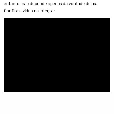
entanto, não depende apenas da vontade delas.
Confira o vídeo na íntegra:
Recentemente, de acordo com o portal americano