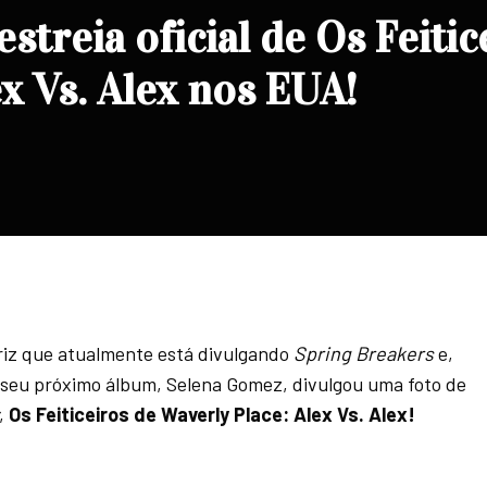
estreia oficial de Os Feitic
ex Vs. Alex nos EUA!
triz que atualmente está divulgando
Spring Breakers
e,
 seu próximo álbum, Selena Gomez, divulgou uma foto de
,
Os Feiticeiros de Waverly Place: Alex Vs. Alex!