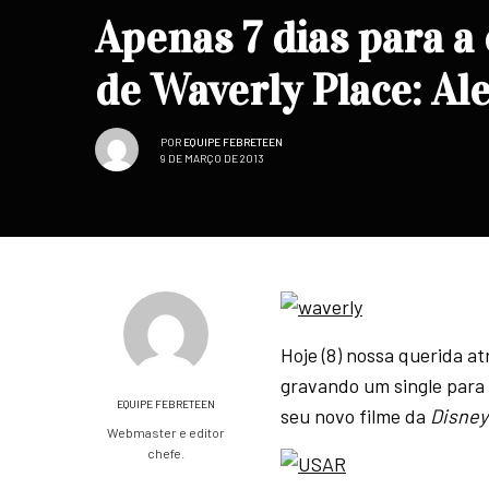
Apenas 7 dias para a 
de Waverly Place: Al
POR
EQUIPE FEBRETEEN
9 DE MARÇO DE 2013
Hoje (8) nossa querida a
gravando um single para
EQUIPE FEBRETEEN
seu novo filme da
Disney
Webmaster e editor
chefe.