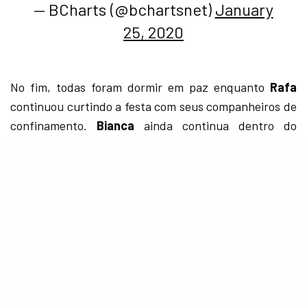
— BCharts (@bchartsnet)
January
25, 2020
No fim, todas foram dormir em paz enquanto
Rafa
continuou curtindo a festa com seus companheiros de
confinamento.
Bianca
ainda continua dentro do
reality e ambas influenciadoras disseram que
gostariam de conversar de cara limpa hoje durante o
dia, então só nos resta aguardar as cenas dos
próximos capítulos. Mas e aí, você é #TeamBia ou
#TeamRafa? Conta aí pra gente!