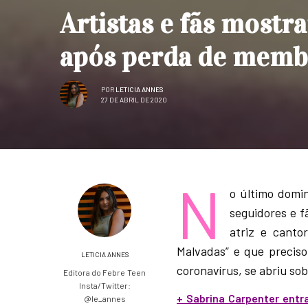
Artistas e fãs mostr
após perda de membr
POR
LETICIA ANNES
27 DE ABRIL DE 2020
N
o último domi
seguidores e f
atriz e canto
Malvadas” e que preciso
LETICIA ANNES
coronavírus, se abriu sob
Editora do Febre Teen
Insta/Twitter:
+ Sabrina Carpenter entr
@le_annes