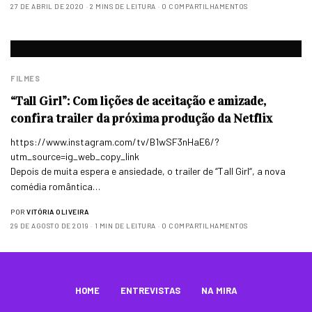
27 DE ABRIL DE 2020
2 MINS DE LEITURA
0 COMPARTILHAMENTOS
FILMES
“Tall Girl”: Com lições de aceitação e amizade,
confira trailer da próxima produção da Netflix
https://www.instagram.com/tv/B1wSF3nHaE6/?
utm_source=ig_web_copy_link
Depois de muita espera e ansiedade, o trailer de “Tall Girl“, a nova
comédia romântica…
POR
VITÓRIA OLIVEIRA
29 DE AGOSTO DE 2019
1 MIN DE LEITURA
0 COMPARTILHAMENTOS
HOME
ENTREVISTAS
NA MIRA