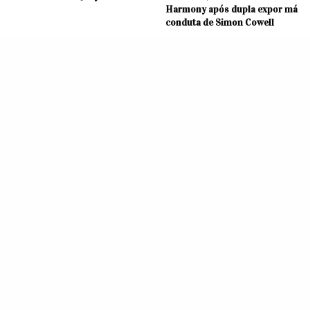
Harmony após dupla expor má
conduta de Simon Cowell
MÚSICA
MÚSICA
Jesy Nelson será jurada da
Site afirma que Little Mix está
próxima edição do ‘The X
trabalhando em algo novo
Factor’? Entenda!
como trio