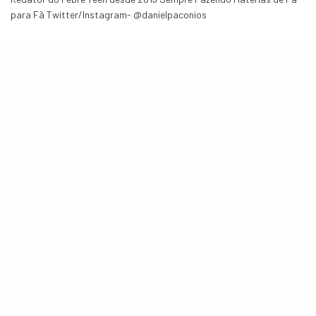
para Fã Twitter/Instagram- @danielpaconios
COMPARTILHE
TWEET
POSTS RELACIONADOS