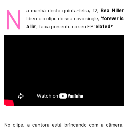
N
a manhã desta quinta-feira, 12,
Bea Miller
liberou o clipe do seu novo single,
‘forever is
a lie
‘, faixa presente no seu EP ‘
elated
!’.
No clipe, a cantora está brincando com a câmera,