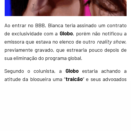
Ao entrar no BBB, Bianca teria assinado um contrato
de exclusividade com a
Globo
, porém não notificou a
emissora que estava no elenco de outro
reality show
,
previamente gravado, que estrearia pouco depois de
sua eliminação do programa global.
Segundo o colunista, a
Globo
estaria achando a
atitude da blogueira uma “
traição
” e seus advogados
estariam estudando meios legais de puni-la,
suspendendo o pagamento do cachê pela participação
no Big Brother Brasil ou com uma multa por ela ter
quebrado o contrato com a emissora, que previa
exclusividade total com a participante.