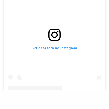
Ver essa foto no Instagram
Uma publicação compartilhada por Leigh-Anne Pinnock (@leighannepinnock)