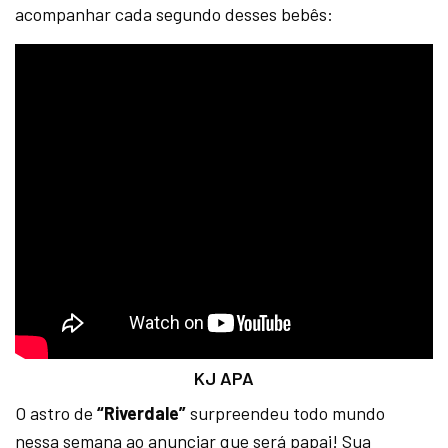
acompanhar cada segundo desses bebês:
KJ APA
O astro de
“Riverdale”
surpreendeu todo mundo
nessa semana ao anunciar que será papai! Sua