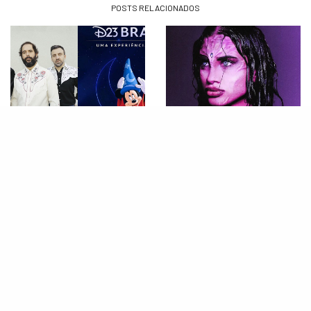
POSTS RELACIONADOS
MÚSICA
MÚSICA
Fresno fará show na D23
DAY LIMNS promete show
Brasil; confira a programação
novinho para dobradinha com
completa do Palco Disney
NX Zero
Moments