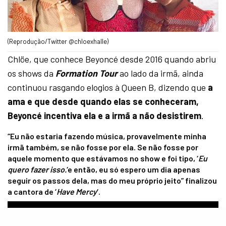
(Reprodução/Twitter @chloexhalle)
Chlöe, que conhece Beyoncé desde 2016 quando abriu
os shows da
Formation Tour
ao lado da irmã, ainda
continuou rasgando elogios à Queen B, dizendo que
a
ama e que desde quando elas se conheceram,
Beyoncé incentiva ela e a irmã a não desistirem
.
“Eu não estaria fazendo música, provavelmente minha
irmã também, se não fosse por ela. Se não fosse por
aquele momento que estávamos no show e foi tipo, ‘
Eu
quero fazer isso.
‘e então, eu só espero um dia apenas
seguir os passos dela, mas do meu próprio jeito” finalizou
a cantora de ‘
Have Mercy
‘.