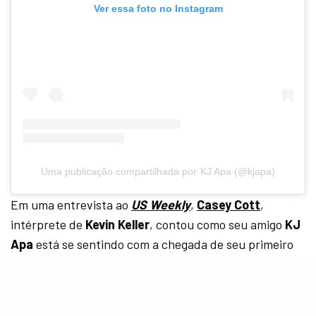
Ver essa foto no Instagram
Uma publicação compartilhada por KJ Apa (@kjapa)
Em uma entrevista ao
US Weekly
,
Casey Cott
,
intérprete de
Kevin Keller
, contou como seu amigo
KJ
Apa
está se sentindo com a chegada de seu primeiro
filho.
“Ele parece muito animado. Estamos muito
animados por ele, e o amamos. Ele é um cara