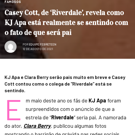
FAMOSOS
Casey Cott, de ‘Riverdale’, revela como
KJ Apa está realmente se sentindo com
o fato de que será pai
POR
EQUIPE FEBRETEEN
12 DE AGOSTO DE 2021
KJ Apa e Clara Berry serão pais muito em breve e Casey
Cott contou como o colega de “Riverdale” está se
sentindo.
E
m maio deste ano os fãs de
KJ Apa
foram
surpreendidos com o anúncio de que a
estrela de “
Riverdale
” seria pai. A namorada
do ator,
Clara Berry
, publicou algumas fotos
mostrando o barrigão de grávida nas redes sociais