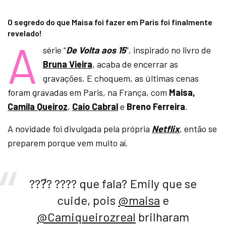
O segredo do que Maisa foi fazer em Paris foi finalmente
revelado!
A
série “
De Volta aos 15
“, inspirado no livro de
Bruna Vieira
, acaba de encerrar as
gravações. E choquem, as últimas
cenas
foram gravadas em Paris, na França, com
Maisa,
Camila Queiroz
,
Caio Cabral
e
Breno Ferreira
.
A novidade foi divulgada pela própria
Netflix
, então se
preparem porque vem muito aí.
???́? ???? que fala? Emily que se
cuide, pois
@maisa
e
@Camiqueirozreal
brilharam