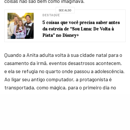
coisas não são bem como imaginava.
SEE ALSO
DESTAQUE
5 coisas que você precisa saber antes
da estreia de “Sou Luna: De Volta à
Pista” no Disney+
Quando a Anita adulta volta à sua cidade natal para o
casamento da irmã, eventos desastrosos acontecem,
e ela se refugia no quarto onde passou a adolescência.
Ao ligar seu antigo computador, a protagonista é
transportada, como mágica, para o primeiro dia no
colegial. Isso mesmo: uma cabeça de 30 anos presa no
corpo de uma garota de 15. Agora, ela vai tentar
consertar a vida de todos ao seu redor – entre eles,
seu melhor amigo
Henrique
(
Caio Cabral
), um menino
nerd que é secretamente apaixonado por Anita e