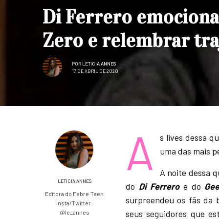
Di Ferrero emociona
Zero e relembrar tr
POR
LETICIA ANNES
17 DE ABRIL DE 2020
A
s lives dessa q
uma das mais pe
A noite dessa q
LETICIA ANNES
do
Di Ferrero
e do
Ge
Editora do Febre Teen
surpreendeu os fãs da b
Insta/Twitter:
seus seguidores que es
@le_annes