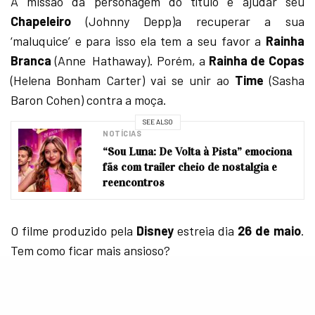
A missão da personagem do título é ajudar seu
Chapeleiro
(Johnny Depp)a recuperar a sua
‘maluquice’ e para isso ela tem a seu favor a
Rainha
Branca
(Anne Hathaway). Porém, a
Rainha de Copas
(Helena Bonham Carter) vai se unir ao
Time
(Sasha
Baron Cohen) contra a moça.
SEE ALSO
NOTÍCIAS
“Sou Luna: De Volta à Pista” emociona
fãs com trailer cheio de nostalgia e
reencontros
O filme produzido pela
Disney
estreia dia
26 de maio
.
Tem como ficar mais ansioso?