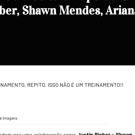
eber, Shawn Mendes, Arian
INAMENTO, REPITO, ISSO NÃO É UM TREINAMENTO!!
e Imagens
pedem por uma colaboração entre
Justin Bieber
e
Shawn