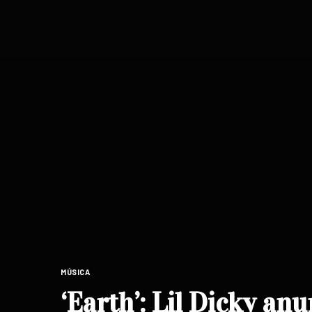
MÚSICA
‘Earth’: Lil Dicky a