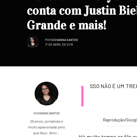
conta com Justin Bi
Grande e mais!
POR
GIOVANNA SANTOS
17 DE ABRIL DE 2019
I
SSO NÃO É UM TRE
GIOVANNA SANTOS
Reprodução/Googl
25 anos, jornalista e
muito apaixonada pelo
que faço. Amo…
Há muito tempo os fãs 