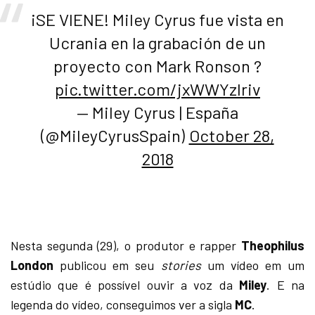
¡SE VIENE! Miley Cyrus fue vista en
Ucrania en la grabación de un
proyecto con Mark Ronson ?
pic.twitter.com/jxWWYzlriv
— Miley Cyrus | España
(@MileyCyrusSpain)
October 28,
2018
Nesta segunda (29), o produtor e rapper
Theophilus
London
publicou em seu
stories
um vídeo em um
estúdio que é possível ouvir a voz da
Miley
. E na
legenda do vídeo, conseguimos ver a sigla
MC
.