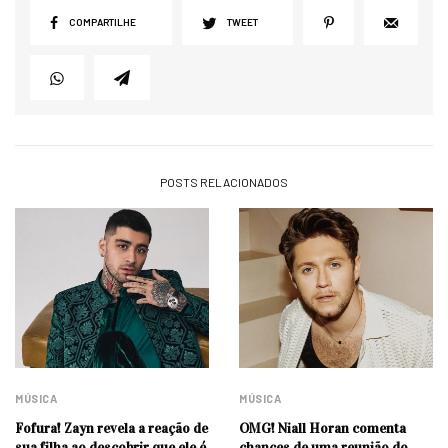
COMPARTILHE
TWEET
POSTS RELACIONADOS
MÚSICA
MÚSICA
Fofura! Zayn revela a reação de
OMG! Niall Horan comenta
sua filha ao descobrir que ele é
chances de uma reunião do