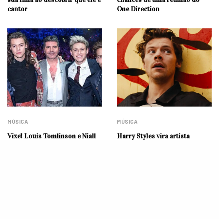
cantor
One Direction
MÚSICA
MÚSICA
Vixe! Louis Tomlinson e Niall
Harry Styles vira artista
Horan cortam relações com
circense em videoclipe de
Simon Cowell após
“Daylight”; assista
declarações sobre erro com
One Direction