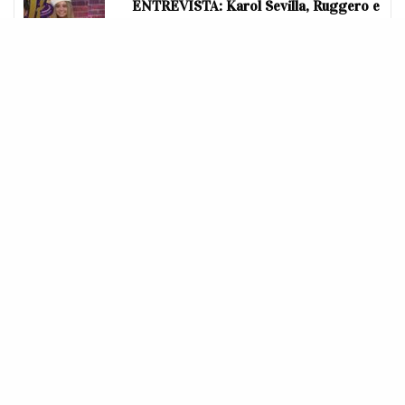
ENTREVISTA: Karol Sevilla, Ruggero e
Michael Ronda, de “Sou Luna: De Volta
à Pista”, se emocionam e falam sobre
Lutteo
O reboot contará, então, a história de
Millwood
, uma
cidade que vinte anos atrás, sofreu uma série de
eventos trágicos que quase a destruiu. Agora, nos dias
atuais, portanto, um grupo de meninas adolescentes –
as novas
Little Liars
– se veem atormentadas por um
assaltante desconhecido. Elas são, então, obrigadas a
pagar pelo pecado secreto que seus pais cometeram
há duas décadas. E claro, os seus próprios segredos
também.