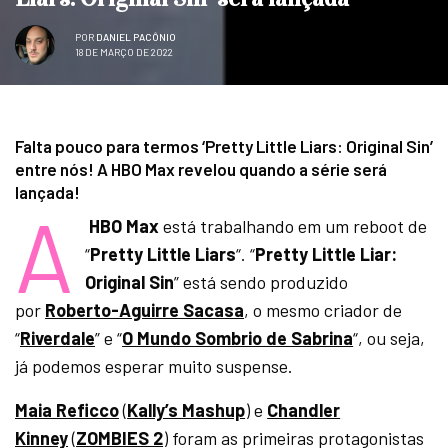
POR
DANIEL PACÔNIO
18 DE MARÇO DE 2022
Falta pouco para termos ‘Pretty Little Liars: Original Sin’
entre nós! A HBO Max revelou quando a série será
lançada!
A
HBO Max
está trabalhando em um reboot de
“
Pretty Little Liars
“. “
Pretty Little Liar:
Original Sin
” está sendo produzido
por
Roberto-Aguirre Sacasa
, o mesmo criador de
“
Riverdale
” e “
O Mundo Sombrio de Sabrina
“, ou seja,
já podemos esperar muito suspense.
Maia Reficco
(
Kally’s Mashup
) e
Chandler
Kinney
(
ZOMBIES 2
) foram as primeiras protagonistas