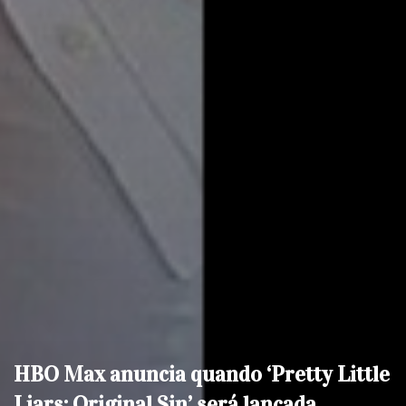
HBO Max anuncia quando ‘Pretty Little
Liars: Original Sin’ será lançada