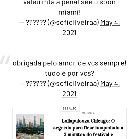
valeu mta a pena! see u soon
miami!
— ?????? (@sofioliveiraa)
May 4,
2021
obrigada pelo amor de vcs sempre!
tudo é por vcs?
— ?????? (@sofioliveiraa)
May 4,
2021
SEE ALSO
MÚSICA
Lollapalooza Chicago: O
segredo para ficar hospedado a
3 minutos do festival e