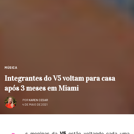
MÚSICA
Integrantes do V5 voltam para casa
após 3 meses em Miami
POR
KAREN CESAR
4 DE MAIO DE 2021
s meninas da
V5
estão voltando cada uma