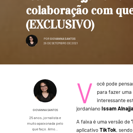
colaboração com queb
(EXCLUSIVO)
POR
GIOVANNA SANTOS
29 DE SETEMBRO DE 2021
V
ocê pode pensa
para fazer uma 
interessante es
jordaniano
Issam Alnajj
GIOVANNA SANTOS
25 anos, jornalista e
A faixa é uma versão de
muito apaixonada pelo
aplicativo
TikTok
, sendo
que faço. Amo…