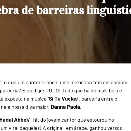
ra de barreiras linguísti
r: o que um cantor árabe e uma mexicana tem em comum
parceria? E eu digo: TUDO! Tudo que há de mais belo e
tá exposto na música
‘Si Tu Vuelas’
, parceria entre o
ar
e a nossa diva maior,
Danna Paola
.
‘Hadal Ahbek’
, hit do jovem cantor que estourou no
 um viral daqueles! A original, em árabe, ganhou versos