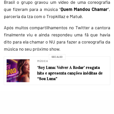
Brasil o grupo gravou um vídeo de uma coreografia
que fizeram para a música “
Quem Mandou Chamar
“,
parceria da Iza com o Tropkillaz e Matuê.
Após muitos compartilhamentos no Twitter a cantora
finalmente viu e ainda respondeu uma fã que havia
dito para ela chamar o NU para fazer a coreografia da
música no seu próximo show.
SEE ALSO
MÚSICA
‘Soy Luna: Volver A Rodar’ resgata
hits e apresenta canções inéditas de
“Sou Luna”
AMEI! ?
https://t.co/ropXLyXXld
— IZA (@IzaReal)
March 13, 2020