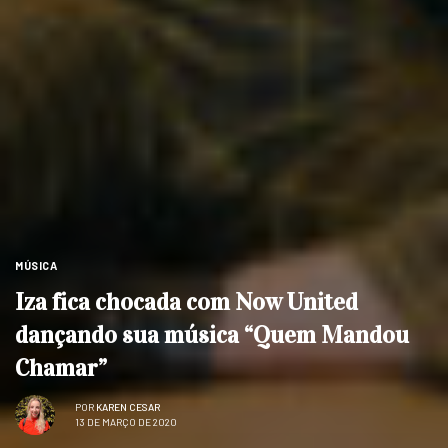
MÚSICA
Iza fica chocada com Now United
dançando sua música “Quem Mandou
Chamar”
POR
KAREN CESAR
13 DE MARÇO DE 2020