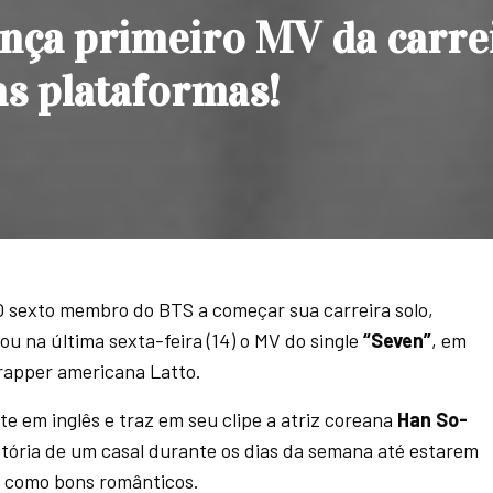
nça primeiro MV da carre
as plataformas!
sexto membro do BTS a começar sua carreira solo,
çou na última sexta-feira (14) o MV do single
“Seven”
, em
rapper americana Latto.
 em inglês e traz em seu clipe a atriz coreana
Han So-
istória de um casal durante os dias da semana até estarem
, como bons românticos.