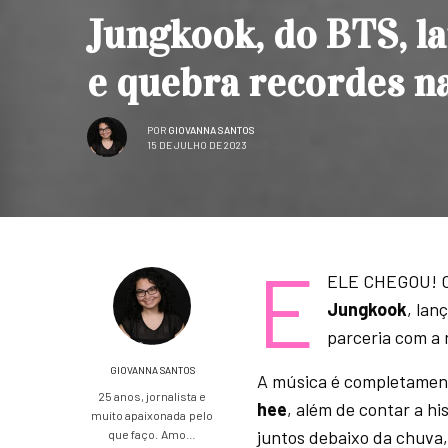
Jungkook, do BTS, la
e quebra recordes n
POR
GIOVANNA SANTOS
15 DE JULHO DE 2023
E
ELE CHEGOU! O 
Jungkook
, lan
parceria com a 
GIOVANNA SANTOS
A música é completamente
25 anos, jornalista e
hee
, além de contar a h
muito apaixonada pelo
juntos debaixo da chuva
que faço. Amo…