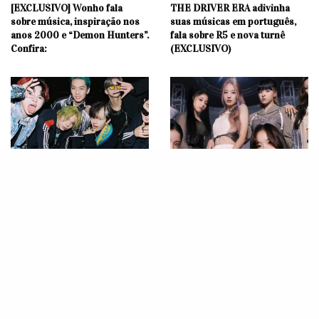
[EXCLUSIVO] Wonho fala
THE DRIVER ERA adivinha
sobre música, inspiração nos
suas músicas em português,
anos 2000 e “Demon Hunters”.
fala sobre R5 e nova turnê
Confira:
(EXCLUSIVO)
DESTAQUE
DESTAQUE
ENTREVISTA: ONE OR EIGHT
ENTREVISTA: NMIXX fala
fala sobre legado musical,
sobre vontade de colaborar
viagem intergaláctica e
com artistas Brasileiros e
ansiedade para conhecer os
futuro do grupo!
fãs brasileiros