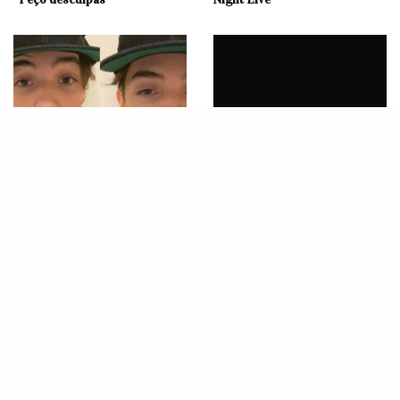
NOTÍCIAS
MÚSICA
Noah Urrea, do Now United, se
SNL: Taylor Swift apresenta
desculpa no Instagram após
‘False God’ pela primeira vez e
polêmica
participa de jogo com músicas!