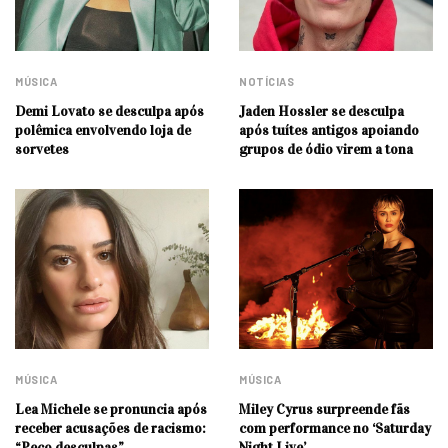
MÚSICA
NOTÍCIAS
Demi Lovato se desculpa após
Jaden Hossler se desculpa
polêmica envolvendo loja de
após tuítes antigos apoiando
sorvetes
grupos de ódio virem a tona
MÚSICA
MÚSICA
Lea Michele se pronuncia após
Miley Cyrus surpreende fãs
receber acusações de racismo:
com performance no ‘Saturday
“Peço desculpas”
Night Live’