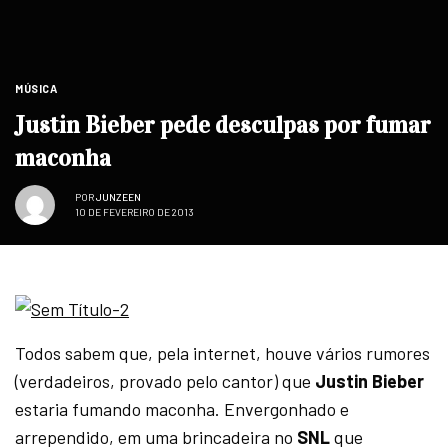
MÚSICA
Justin Bieber pede desculpas por fumar
maconha
POR
JUNZEEN
10 DE FEVEREIRO DE 2013
Todos sabem que, pela internet, houve vários rumores
(verdadeiros, provado pelo cantor) que
Justin Bieber
estaria fumando maconha. Envergonhado e
arrependido, em uma brincadeira no
SNL
que