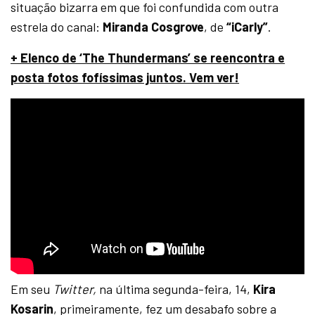
situação bizarra em que foi confundida com outra
estrela do canal:
Miranda Cosgrove
, de
“iCarly”
.
+ Elenco de ‘The Thundermans’ se reencontra e
posta fotos fofíssimas juntos. Vem ver!
Em seu
Twitter,
na última segunda-feira, 14,
Kira
Kosarin
, primeiramente, fez um desabafo sobre a