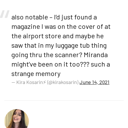
also notable – I’d just found a
magazine I was on the cover of at
the airport store and maybe he
saw that in my luggage tub thing
going thru the scanner? Miranda
might’ve been on it too??? such a
strange memory
— Kira Kosarin⚡️ (@kirakosarin)
June 14, 2021