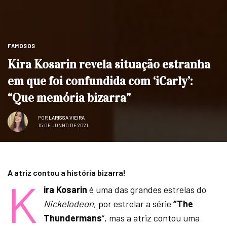
FAMOSOS
Kira Kosarin revela situação estranha
em que foi confundida com ‘iCarly’:
“Que memória bizarra”
POR
LARISSA VIEIRA
15 DE JUNHO DE 2021
A atriz contou a história bizarra!
K
ira Kosarin
é uma das grandes estrelas do
Nickelodeon
, por estrelar a série
“The
Thundermans
“, mas a atriz contou uma