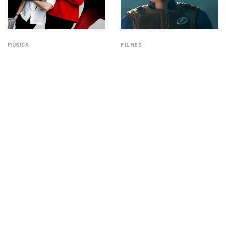
MÚSICA
FILMES
Big Time Rush anuncia show
Elenco de ‘Henry Danger’
no Brasil em 2026 com turnê
revela como foi retornar para
nostálgica e convidados
filme 4 anos após o fim da
especiais
série, compartilha bastidores e
fala sobre o Brasil
(EXCLUSIVO)
MÚSICA
NOTÍCIAS